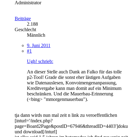
Administrator
Beiträge
2.188
Geschlecht
Männlich
9. Juni 2011
#1
Ugh! schrieb:
An dieser Stelle auch Dank an Falko für das tolle
p2-Tool! Grade die sonst eher lästigen Aufgaben
wie Datenauslesen, Konvoimengenanpassung,
Kreditvergabe kann man domit auf ein Minimum
beschränken. Und die Mauerbau-Erinnerung
(<bing> "mmorgenmauerbau").
tja dann wirds nun mal zeit n link zu veroeffentlichen
[inturl='/index.php?
page=Board2Page&postID=67946&threadID=4403']doku
und download[/inturl]