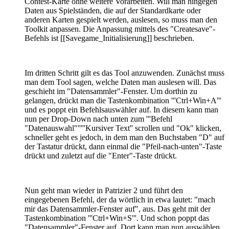
Contest-Karte ohne weitere Vorarbeiten. Will man hingegen
Daten aus Spielständen, die auf der Standardkarte oder
anderen Karten gespielt werden, auslesen, so muss man den
Toolkit anpassen. Die Anpassung mittels des "Createsave"-
Befehls ist [[Savegame_Initialisierung]] beschrieben.
Im dritten Schritt gilt es das Tool anzuwenden. Zunächst muss
man dem Tool sagen, welche Daten man auslesen will. Das
geschieht im "Datensammler"-Fenster. Um dorthin zu
gelangen, drückt man die Tastenkombination '''Ctrl+Win+A'''
und es poppt ein Befehlsauswähler auf. In diesem kann man
nun per Drop-Down nach unten zum '''Befehl
"Datenauswahl"'''''Kursiver Text'' scrollen und "Ok" klicken,
schneller geht es jedoch, in dem man den Buchstaben "D" auf
der Tastatur drückt, dann einmal die "Pfeil-nach-unten"-Taste
drückt und zuletzt auf die "Enter"-Taste drückt.
Nun geht man wieder in Patrizier 2 und führt den
eingegebenen Befehl, der da wörtlich in etwa lautet: "mach
mir das Datensammler-Fenster auf", aus. Das geht mit der
Tastenkombination '''Ctrl+Win+S'''. Und schon poppt das
"Datensammler"-Fenster auf. Dort kann man nun auswählen,