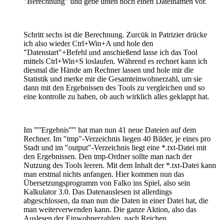
"Berechnung" und gebe unten noch einen Dateinamen vor.
Schritt sechs ist die Berechnung. Zurcük in Patrizier drücke
ich also wieder Ctrl+Win+A und hole den
"Datenstart"+Befehl und anschießend lasse ich das Tool
mittels Ctrl+Win+S loslaufen. Während es rechnet kann ich
diesmal die Hände am Rechner lassen und hole mir die
Statistik und merke mir die Gesamteinwohnerzahl, um sie
dann mit den Ergebnissen des Tools zu vergleichen und so
eine kontrolle zu haben, ob auch wirklich alles geklappt hat.
Im '''''Ergebnis''''' hat man nun 41 neue Dateien auf dem
Rechner. Im "tmp"-Verzeichnis liegen 40 Bilder, je eines pro
Stadt und im "output"-Verzeichnis liegt eine *.txt-Datei mit
den Ergebnissen. Den tmp-Ordner sollte man nach der
Nutzung des Tools leeren. Mit dem Inhalt der *.txt-Datei kann
man erstmal nichts anfangen. Hier kommen nun das
Übersetzungsprogramm von Falko ins Spiel, also sein
Kalkulator 3.0. Das Datenauslesen ist allerdings
abgeschlossen, da man nun die Daten in einer Datei hat, die
man weiterverwenden kann. Die ganze Aktion, also das
Auslesen der Einwohnerzahlen, nach Reichen,