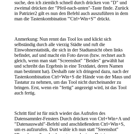
suche, den ich ziemlich schnell durch drücken von "D" und
zweimal drücken der "Pfeil-nach-unten"-Taste finde. Zurück
in Patrizier2 gilt es nun den Befehl auch auszuführen in dem
man die Tastenkombination '''Ctrl+Win+S''' drückt.
Anmerkung: Nun rennt das Tool los und klickt sich
selbständig durch alle vierzig Städte und ruft die
Einwohnerstatistik, die sich in der Stadtansicht oben links
befindet, auf und macht ein Foto davon (bzw. rechnet auch
gleich, wenn man statt "Screenshot" "Beides" gewählt hat
und schreibt das Ergebnis in eine Textdatei, deren Namen
man bestimmt hat). Deshalb rate ich dringend dazu, nach der
Tastenkombination Ctrl+Win+S die Hände von der Maus und
Tastatur zu nehmen, um das Tool nicht durcheinander zu
bringen. Erst, wenn ein "fertig" angezeigt wird, ist das Tool
auch fertig.
Schritt fünf ist für mich wieder das Aufrufen des
Datensammler-Fensters Durch drücken von Ctrl+Win+A und
"Datenauswahl"-Befehl und anschließendem Ctrl+Win+S,
um es aufzurufen. Dort wähle ich nun statt "Sreenshot"