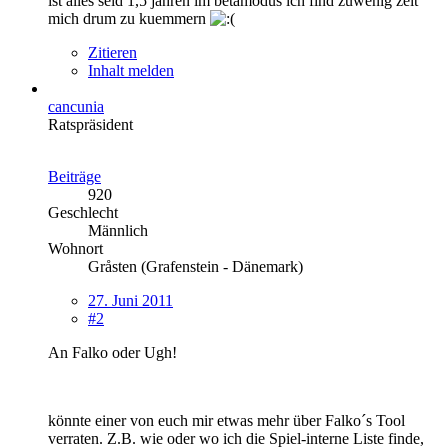
ist alles seid 1,5 jahren im betamodus ich find zuwenig zeit
mich drum zu kuemmern
Zitieren
Inhalt melden
cancunia
Ratspräsident
Beiträge
920
Geschlecht
Männlich
Wohnort
Gråsten (Grafenstein - Dänemark)
27. Juni 2011
#2
An Falko oder Ugh!
könnte einer von euch mir etwas mehr über Falko´s Tool
verraten. Z.B. wie oder wo ich die Spiel-interne Liste finde,