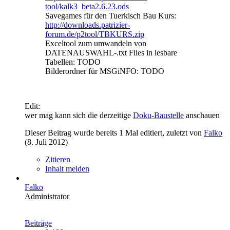
tool/kalk3_beta2.6.23.ods
Savegames für den Tuerkisch Bau Kurs:
http://downloads.patrizier-
forum.de/p2tool/TBKURS.zip
Exceltool zum umwandeln von
DATENAUSWAHL-.txt Files in lesbare
Tabellen: TODO
Bilderordner für MSGiNFO: TODO
Edit:
wer mag kann sich die derzeitige
Doku-Baustelle
anschauen
Dieser Beitrag wurde bereits 1 Mal editiert, zuletzt von
Falko
(
8. Juli 2012
)
Zitieren
Inhalt melden
Falko
Administrator
Beiträge