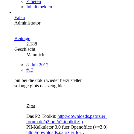
Zitieren
Inhalt melden
Falko
Administrator
Beiträge
2.188
Geschlecht
Männlich
8. Juli 2012
#13
bin bei die doku wieder herzustellen
solange gibts das zeug hier
Zitat
Das P2-Toolkit:
http://downloads.patrizier-
forum.de/p2tool/p2-toolkit.zip
PII-Kalkulator 3.0 fuer Openoffice (>=3.0):
http://downloads.patrizier-for…