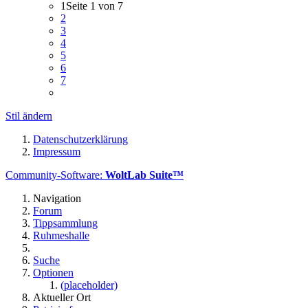
1
Seite 1 von 7
2
3
4
5
6
7
Stil ändern
Datenschutzerklärung
Impressum
Community-Software:
WoltLab Suite™
Navigation
Forum
Tippsammlung
Ruhmeshalle
Suche
Optionen
(placeholder)
Aktueller Ort