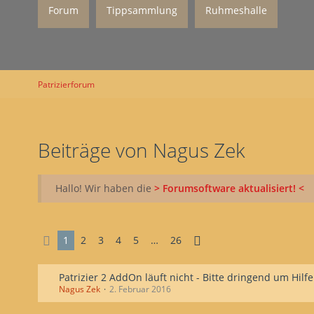
Forum
Tippsammlung
Ruhmeshalle
Patrizierforum
Beiträge von Nagus Zek
Hallo! Wir haben die
> Forumsoftware aktualisiert! <
1
2
3
4
5
…
26
Patrizier 2 AddOn läuft nicht - Bitte dringend um Hilfe
Nagus Zek
2. Februar 2016