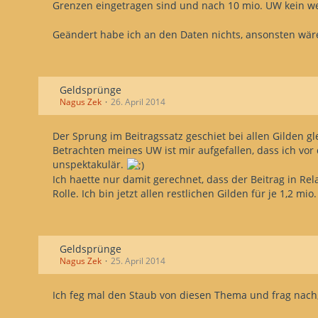
Grenzen eingetragen sind und nach 10 mio. UW kein we
spv7 =	1500000, 50000
spv8 =	2200000, 60000
Geändert habe ich an den Daten nichts, ansonsten wär
spv9 =	3200000, 70000
spv10 =	5000000, 100000
spv11 =	10000000, 200000
Geldsprünge
Nagus Zek
26. April 2014
Der Sprung im Beitragssatz geschiet bei allen Gilden g
Betrachten meines UW ist mir aufgefallen, dass ich vor
unspektakulär.
Ich haette nur damit gerechnet, dass der Beitrag in Re
Rolle. Ich bin jetzt allen restlichen Gilden für je 1,2 m
Geldsprünge
Nagus Zek
25. April 2014
Ich feg mal den Staub von diesen Thema und frag nach, o