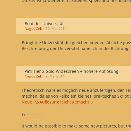
Du kannst ja wieder ein aktuellen Spielstand hochlade
Boni der Universität
Nagus Zek
10. Mai 2014
Bringt die Universität die gleichen oder zusätzliche p
Beschreibung der Universität habe ich in die Richtung 
Patrizier 2 Gold Widescreen + höhere Auflösung
Nagus Zek
9. Mai 2014
Theoretisch wäre es möglich neue anzufertigen, der T
machen, da es von Falko ein kleines, praktisches Skript 
Neue P2-Auflösung leicht gemacht
%========
It would be possible to make some new pictures, but there