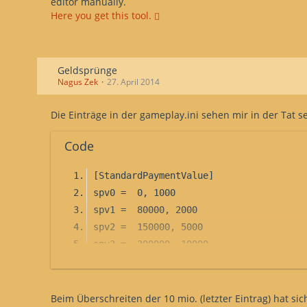
editor manually.
Here you get this tool.
Geldsprünge
Nagus Zek
27. April 2014
Die Einträge in der gameplay.ini sehen mir in der Tat 
Code
[StandardPaymentValue]
spv0 =	0, 1000
spv1 =	80000, 2000
spv2 =	150000, 5000
spv3 =	300000, 10000
spv4 =	500000, 20000
spv5 =	800000, 30000
spv6 =	1100000, 40000
Beim Überschreiten der 10 mio. (letzter Eintrag) hat si