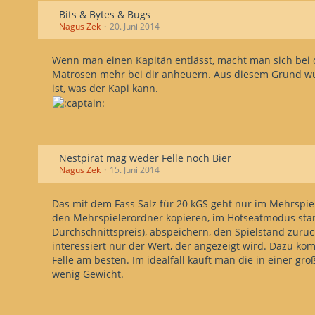
Bits & Bytes & Bugs
Nagus Zek
20. Juni 2014
Wenn man einen Kapitän entlässt, macht man sich bei 
Matrosen mehr bei dir anheuern. Aus diesem Grund wurd
ist, was der Kapi kann.
Nestpirat mag weder Felle noch Bier
Nagus Zek
15. Juni 2014
Das mit dem Fass Salz für 20 kG
S geht nur im Mehrspie
den Mehrspielerordner kopieren, im Hotseatmodus starte
Durchschnittspreis), abspeichern, den Spielstand zurück
interessiert nur der Wert, der angezeigt wird. Dazu 
Felle am besten. Im idealfall kauft man die in einer gro
wenig Gewicht.