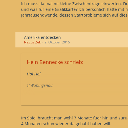
Ich muss da mal ne kleine Zwischenfrage einwerfen. D
und was für eine Grafikkarte? Ich persönlich hatte mi
Jahrtausendwende, dessen Startprobleme sich auf die
Amerika entdecken
Nagus Zek
2. Oktober 2015
Hein Bennecke schrieb:
Hoi Hoi
@Wohingenau,
Erstmal herzlich Willkommen hier im Forum.
Dann:
1. Amerika ist in dem Spiel nen reiner Absatzmarkt für 
Im Spiel braucht man wohl 7 Monate fuer hin und zuru
4 Monaten schon wieder da gehabt haben will.
2. Um die Indianerdörfer schnell zu entdecken hier mal n