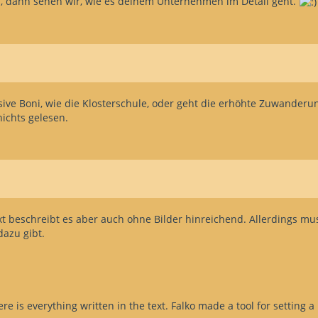
n, dann sehen wir, wie es deinem Unternehmen im Detail geht.
assive Boni, wie die Klosterschule, oder geht die erhöhte Zuwander
nichts gelesen.
ext beschreibt es aber auch ohne Bilder hinreichend. Allerdings 
dazu gibt.
 is everything written in the text. Falko made a tool for setting a 