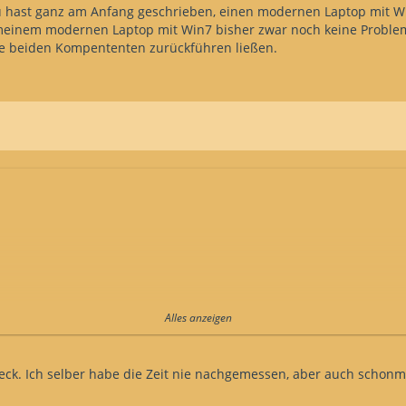
u hast ganz am Anfang geschrieben, einen modernen Laptop mit Wi
t meinem modernen Laptop mit Win7 bisher zwar noch keine Problem
se beiden Kompententen zurückführen ließen.
Alles anzeigen
Bier und Wein.
eck. Ich selber habe die Zeit nie nachgemessen, aber auch schon
en kleiner Trick: