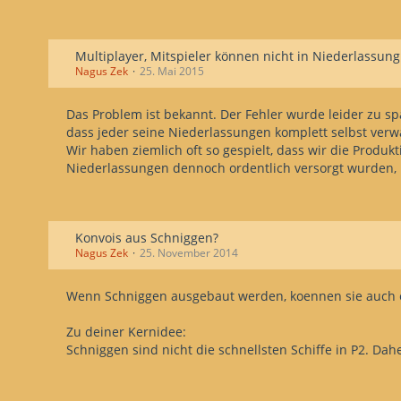
Nim vier Koggen Aldi (Piraten)version, 20-30.Mann+ Kapi
Indianerdörfer die du Entdecken kannst, und eine Tour
Multiplayer, Mitspieler können nicht in Niederlassun
Um später sinnvoll bzw profitabel zu Verkaufen hilft fol
Nagus Zek
25. Mai 2015
Jeder Amerika Konvoi sollte nur jeweils 2.Indianerdörfe
Dann jedes Dorf einmal anlaufen je 300. Faß Wein und 
Das Problem ist bekannt. Der Fehler wurde leider zu sp
dass jeder seine Niederlassungen komplett selbst ver
Die besten Preise erzielst du m.W. dann wenn jedes Dorf
Wir haben ziemlich oft so gespielt, dass wir die Produk
Niederlassungen dennoch ordentlich versorgt wurden, 
Ich hoffe dir damit geholfen zu haben.
MfG
Hein Bennecke
Konvois aus Schniggen?
Nagus Zek
25. November 2014
Wenn Schniggen ausgebaut werden, koennen sie auch e
Zu deiner Kernidee:
Schniggen sind nicht die schnellsten Schiffe in P2. Dahe