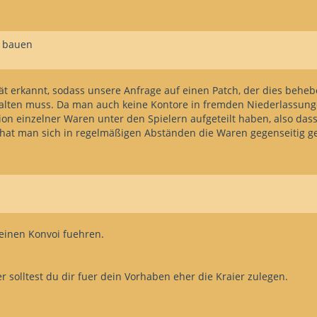
 drauf und fange mit der Suche gleichzeitig am Östlichen und Westlichen
 hin/zurück dauert ja auch @Summa 6-7 Monate.
g bauen
gendes:
r anfahren, dabei jeweils 600.Faß EW und Wein dabei haben.
EW ausladen anscließend zurückfahren.
ät erkannt, sodass unsere Anfrage auf einen Patch, der dies beheb
walten muss. Da man auch keine Kontore in fremden Niederlassunge
 ca alle 2,5-3.Monate angefahren wird.
tion einzelner Waren unter den Spielern aufgeteilt haben, also dass
hat man sich in regelmäßigen Abständen die Waren gegenseitig ge
inen Konvoi fuehren.
r solltest du dir fuer dein Vorhaben eher die Kraier zulegen.