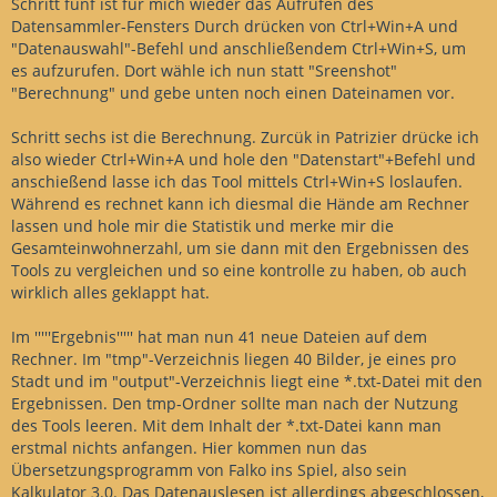
Schritt fünf ist für mich wieder das Aufrufen des
Datensammler-Fensters Durch drücken von Ctrl+Win+A und
"Datenauswahl"-Befehl und anschließendem Ctrl+Win+S, um
es aufzurufen. Dort wähle ich nun statt "Sreenshot"
"Berechnung" und gebe unten noch einen Dateinamen vor.
Schritt sechs ist die Berechnung. Zurcük in Patrizier drücke ich
also wieder Ctrl+Win+A und hole den "Datenstart"+Befehl und
anschießend lasse ich das Tool mittels Ctrl+Win+S loslaufen.
Während es rechnet kann ich diesmal die Hände am Rechner
lassen und hole mir die Statistik und merke mir die
Gesamteinwohnerzahl, um sie dann mit den Ergebnissen des
Tools zu vergleichen und so eine kontrolle zu haben, ob auch
wirklich alles geklappt hat.
Im '''''Ergebnis''''' hat man nun 41 neue Dateien auf dem
Rechner. Im "tmp"-Verzeichnis liegen 40 Bilder, je eines pro
Stadt und im "output"-Verzeichnis liegt eine *.txt-Datei mit den
Ergebnissen. Den tmp-Ordner sollte man nach der Nutzung
des Tools leeren. Mit dem Inhalt der *.txt-Datei kann man
erstmal nichts anfangen. Hier kommen nun das
Übersetzungsprogramm von Falko ins Spiel, also sein
Kalkulator 3.0. Das Datenauslesen ist allerdings abgeschlossen,