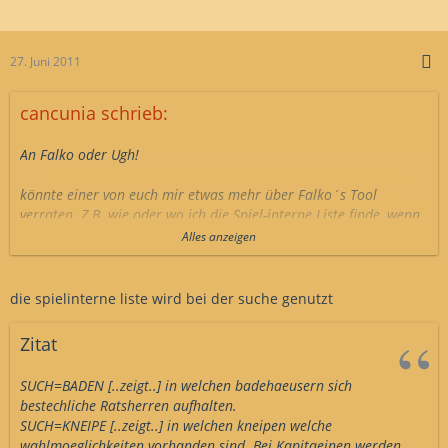
27. Juni 2011
cancunia schrieb:
An Falko oder Ugh!
könnte einer von euch mir etwas mehr über Falko´s Tool
verraten. Z.B. wie oder wo ich die Spiel-interne Liste finde, wenn
ich z.B die Suchfunktion für die Kneipen Aufträge durch geführt
Alles anzeigen
habe. Dieses Tool ist einfach zu gut um nicht genutzt zu werden,
muss es irgendwie erlernen.
die spielinterne liste wird bei der suche genutzt
Ugh! - deine Kapitän.exel-Datei ist ja auch wieder einfach mal
der Hammer. Bei mir hat es sich allerdings um 2 Tage
Zitat
verschoben. War halt nicht so schnell mit den ersten Kapitänen.
So dass bei mir der Kapitän in Arhus erst am 13.10 da ist und
SUCH=BADEN [..zeigt..] in welchen badehaeusern sich
danach elle 2 Tage wie in deiner Liste. Einfacher geht es ja nun
bestechliche Ratsherren aufhalten.
wirklich nicht
SUCH=KNEIPE [..zeigt..] in welchen kneipen welche
wahlmoeglichkeiten vorhanden sind. Bei Kapitaeinen werden