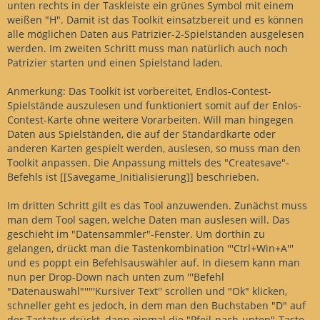
unten rechts in der Taskleiste ein grünes Symbol mit einem
weißen "H". Damit ist das Toolkit einsatzbereit und es können
alle möglichen Daten aus Patrizier-2-Spielständen ausgelesen
werden. Im zweiten Schritt muss man natürlich auch noch
Patrizier starten und einen Spielstand laden.
Anmerkung: Das Toolkit ist vorbereitet, Endlos-Contest-
Spielstände auszulesen und funktioniert somit auf der Enlos-
Contest-Karte ohne weitere Vorarbeiten. Will man hingegen
Daten aus Spielständen, die auf der Standardkarte oder
anderen Karten gespielt werden, auslesen, so muss man den
Toolkit anpassen. Die Anpassung mittels des "Createsave"-
Befehls ist [[Savegame_Initialisierung]] beschrieben.
Im dritten Schritt gilt es das Tool anzuwenden. Zunächst muss
man dem Tool sagen, welche Daten man auslesen will. Das
geschieht im "Datensammler"-Fenster. Um dorthin zu
gelangen, drückt man die Tastenkombination '''Ctrl+Win+A'''
und es poppt ein Befehlsauswähler auf. In diesem kann man
nun per Drop-Down nach unten zum '''Befehl
"Datenauswahl"'''''Kursiver Text'' scrollen und "Ok" klicken,
schneller geht es jedoch, in dem man den Buchstaben "D" auf
der Tastatur drückt, dann einmal die "Pfeil-nach-unten"-Taste