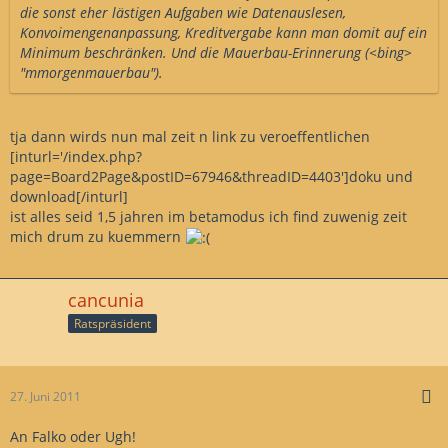
die sonst eher lästigen Aufgaben wie Datenauslesen,
Konvoimengenanpassung, Kreditvergabe kann man domit auf ein
Minimum beschränken. Und die Mauerbau-Erinnerung (<bing>
"mmorgenmauerbau").
tja dann wirds nun mal zeit n link zu veroeffentlichen
[inturl='/index.php?
page=Board2Page&postID=67946&threadID=4403']doku und
download[/inturl]
ist alles seid 1,5 jahren im betamodus ich find zuwenig zeit
mich drum zu kuemmern
cancunia
Ratspräsident
27. Juni 2011
An Falko oder Ugh!