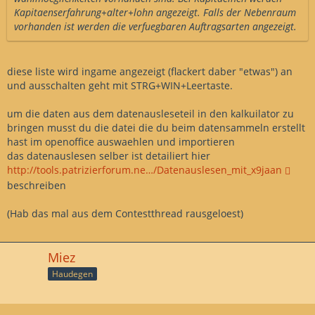
Vielleicht könnte Falko auch kurz erläutern wie das Toll
Kapitaenserfahrung+alter+lohn angezeigt. Falls der Nebenraum
zusammen mit dem Kalkulator 03 funktioniert.
vorhanden ist werden die verfuegbaren Auftragsarten angezeigt.
diese liste wird ingame angezeigt (flackert daber "etwas") an
und ausschalten geht mit STRG+WIN+Leertaste.
um die daten aus dem datenausleseteil in den kalkuilator zu
bringen musst du die datei die du beim datensammeln erstellt
hast im openoffice auswaehlen und importieren
das datenauslesen selber ist detailiert hier
http://tools.patrizierforum.ne…/Datenauslesen_mit_x9jaan
beschreiben
(Hab das mal aus dem Contestthread rausgeloest)
Miez
Haudegen