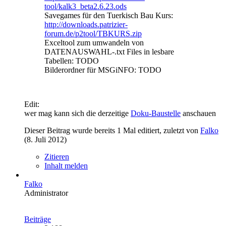
tool/kalk3_beta2.6.23.ods
Savegames für den Tuerkisch Bau Kurs:
http://downloads.patrizier-
forum.de/p2tool/TBKURS.zip
Exceltool zum umwandeln von
DATENAUSWAHL-.txt Files in lesbare
Tabellen: TODO
Bilderordner für MSGiNFO: TODO
Edit:
wer mag kann sich die derzeitige
Doku-Baustelle
anschauen
Dieser Beitrag wurde bereits 1 Mal editiert, zuletzt von
Falko
(
8. Juli 2012
)
Zitieren
Inhalt melden
Falko
Administrator
Beiträge