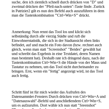
suche, den ich ziemlich schnell durch drücken von "D" und
zweimal drücken der "Pfeil-nach-unten"-Taste finde. Zurück
in Patrizier2 gilt es nun den Befehl auch auszuführen in dem
man die Tastenkombination '''Ctrl+Win+S''' drückt.
Anmerkung: Nun rennt das Tool los und klickt sich
selbständig durch alle vierzig Städte und ruft die
Einwohnerstatistik, die sich in der Stadtansicht oben links
befindet, auf und macht ein Foto davon (bzw. rechnet auch
gleich, wenn man statt "Screenshot" "Beides" gewählt hat
und schreibt das Ergebnis in eine Textdatei, deren Namen
man bestimmt hat). Deshalb rate ich dringend dazu, nach der
Tastenkombination Ctrl+Win+S die Hände von der Maus und
Tastatur zu nehmen, um das Tool nicht durcheinander zu
bringen. Erst, wenn ein "fertig" angezeigt wird, ist das Tool
auch fertig.
Schritt fünf ist für mich wieder das Aufrufen des
Datensammler-Fensters Durch drücken von Ctrl+Win+A und
"Datenauswahl"-Befehl und anschließendem Ctrl+Win+S,
um es aufzurufen. Dort wähle ich nun statt "Sreenshot"