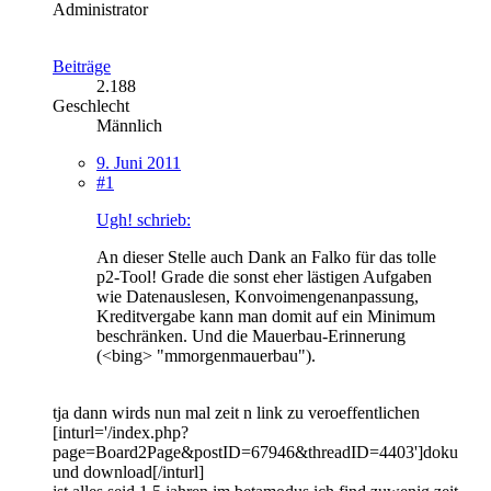
Administrator
Beiträge
2.188
Geschlecht
Männlich
9. Juni 2011
#1
Ugh! schrieb:
An dieser Stelle auch Dank an Falko für das tolle
p2-Tool! Grade die sonst eher lästigen Aufgaben
wie Datenauslesen, Konvoimengenanpassung,
Kreditvergabe kann man domit auf ein Minimum
beschränken. Und die Mauerbau-Erinnerung
(<bing> "mmorgenmauerbau").
tja dann wirds nun mal zeit n link zu veroeffentlichen
[inturl='/index.php?
page=Board2Page&postID=67946&threadID=4403']doku
und download[/inturl]