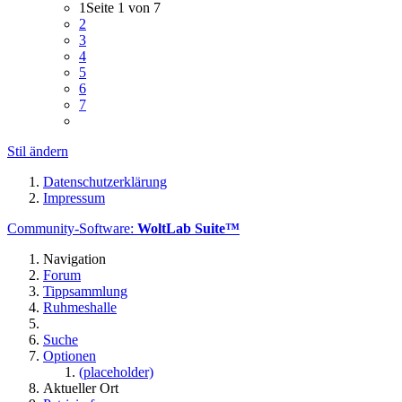
1
Seite 1 von 7
2
3
4
5
6
7
Stil ändern
Datenschutzerklärung
Impressum
Community-Software:
WoltLab Suite™
Navigation
Forum
Tippsammlung
Ruhmeshalle
Suche
Optionen
(placeholder)
Aktueller Ort