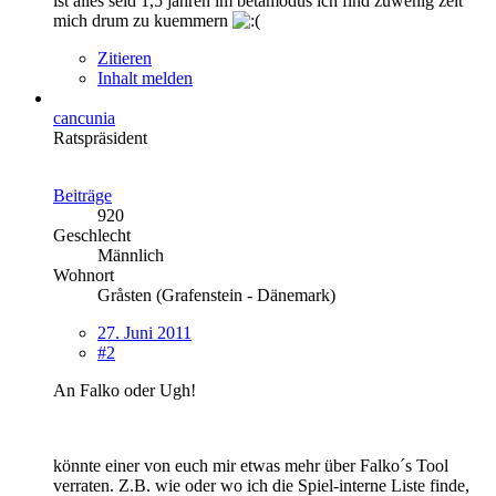
ist alles seid 1,5 jahren im betamodus ich find zuwenig zeit
mich drum zu kuemmern
Zitieren
Inhalt melden
cancunia
Ratspräsident
Beiträge
920
Geschlecht
Männlich
Wohnort
Gråsten (Grafenstein - Dänemark)
27. Juni 2011
#2
An Falko oder Ugh!
könnte einer von euch mir etwas mehr über Falko´s Tool
verraten. Z.B. wie oder wo ich die Spiel-interne Liste finde,