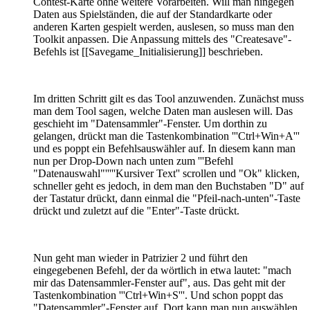
Contest-Karte ohne weitere Vorarbeiten. Will man hingegen
Daten aus Spielständen, die auf der Standardkarte oder
anderen Karten gespielt werden, auslesen, so muss man den
Toolkit anpassen. Die Anpassung mittels des "Createsave"-
Befehls ist [[Savegame_Initialisierung]] beschrieben.
Im dritten Schritt gilt es das Tool anzuwenden. Zunächst muss
man dem Tool sagen, welche Daten man auslesen will. Das
geschieht im "Datensammler"-Fenster. Um dorthin zu
gelangen, drückt man die Tastenkombination '''Ctrl+Win+A'''
und es poppt ein Befehlsauswähler auf. In diesem kann man
nun per Drop-Down nach unten zum '''Befehl
"Datenauswahl"'''''Kursiver Text'' scrollen und "Ok" klicken,
schneller geht es jedoch, in dem man den Buchstaben "D" auf
der Tastatur drückt, dann einmal die "Pfeil-nach-unten"-Taste
drückt und zuletzt auf die "Enter"-Taste drückt.
Nun geht man wieder in Patrizier 2 und führt den
eingegebenen Befehl, der da wörtlich in etwa lautet: "mach
mir das Datensammler-Fenster auf", aus. Das geht mit der
Tastenkombination '''Ctrl+Win+S'''. Und schon poppt das
"Datensammler"-Fenster auf. Dort kann man nun auswählen,