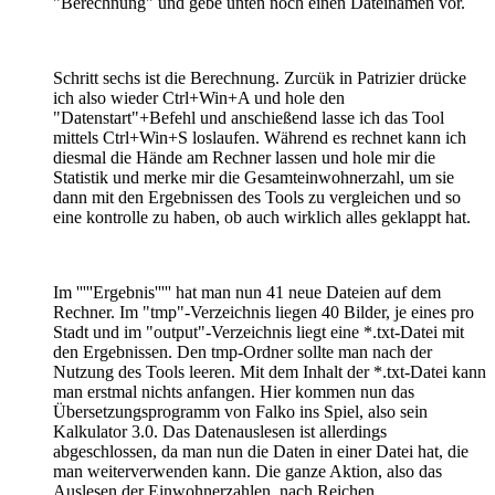
"Berechnung" und gebe unten noch einen Dateinamen vor.
Schritt sechs ist die Berechnung. Zurcük in Patrizier drücke
ich also wieder Ctrl+Win+A und hole den
"Datenstart"+Befehl und anschießend lasse ich das Tool
mittels Ctrl+Win+S loslaufen. Während es rechnet kann ich
diesmal die Hände am Rechner lassen und hole mir die
Statistik und merke mir die Gesamteinwohnerzahl, um sie
dann mit den Ergebnissen des Tools zu vergleichen und so
eine kontrolle zu haben, ob auch wirklich alles geklappt hat.
Im '''''Ergebnis''''' hat man nun 41 neue Dateien auf dem
Rechner. Im "tmp"-Verzeichnis liegen 40 Bilder, je eines pro
Stadt und im "output"-Verzeichnis liegt eine *.txt-Datei mit
den Ergebnissen. Den tmp-Ordner sollte man nach der
Nutzung des Tools leeren. Mit dem Inhalt der *.txt-Datei kann
man erstmal nichts anfangen. Hier kommen nun das
Übersetzungsprogramm von Falko ins Spiel, also sein
Kalkulator 3.0. Das Datenauslesen ist allerdings
abgeschlossen, da man nun die Daten in einer Datei hat, die
man weiterverwenden kann. Die ganze Aktion, also das
Auslesen der Einwohnerzahlen, nach Reichen,