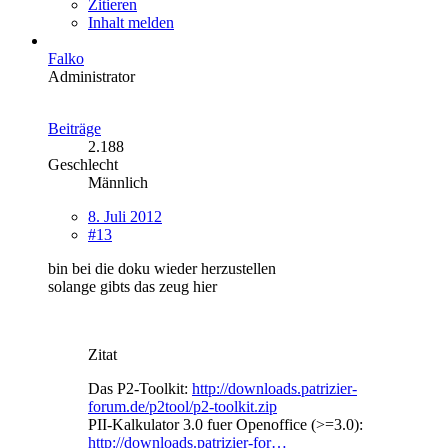
Zitieren
Inhalt melden
Falko
Administrator
Beiträge
2.188
Geschlecht
Männlich
8. Juli 2012
#13
bin bei die doku wieder herzustellen
solange gibts das zeug hier
Zitat
Das P2-Toolkit:
http://downloads.patrizier-
forum.de/p2tool/p2-toolkit.zip
PII-Kalkulator 3.0 fuer Openoffice (>=3.0):
http://downloads.patrizier-for…