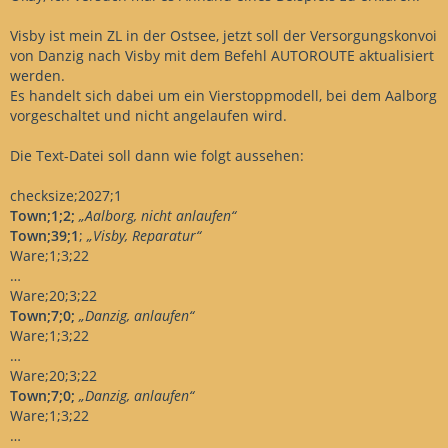
Visby ist mein ZL in der Ostsee, jetzt soll der Versorgungskonvoi
von Danzig nach Visby mit dem Befehl AUTOROUTE aktualisiert
werden.
Es handelt sich dabei um ein Vierstoppmodell, bei dem Aalborg
vorgeschaltet und nicht angelaufen wird.
Die Text-Datei soll dann wie folgt aussehen:
checksize;2027;1
Town;1;2;
„Aalborg, nicht anlaufen“
Town;39;1
;
„Visby, Reparatur“
Ware;1;3;22
…
Ware;20;3;22
Town;7;0;
„Danzig, anlaufen“
Ware;1;3;22
…
Ware;20;3;22
Town;7;0;
„Danzig, anlaufen“
Ware;1;3;22
…