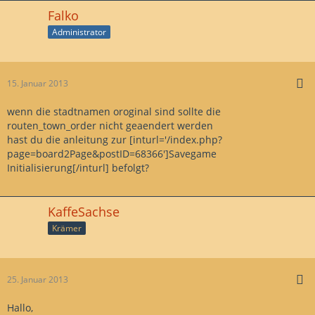
Falko
Administrator
15. Januar 2013
wenn die stadtnamen oroginal sind sollte die
routen_town_order nicht geaendert werden
hast du die anleitung zur [inturl='/index.php?
page=board2Page&postID=68366']Savegame
Initialisierung[/inturl] befolgt?
KaffeSachse
Krämer
25. Januar 2013
Hallo,