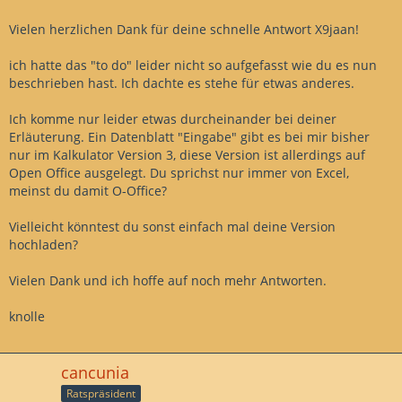
Strg+A, anschließend drücke ich Strg+C zum Kopieren in die
Zwischenablage. Dann gehe ich in mein Excel, dort gibt es ein
Vielen herzlichen Dank für deine schnelle Antwort X9jaan!
Datenblatt "Eingabe". In diesem Datenblatt markiere ich Spalte
A. Dann ist die Spalte zu leeren, anschließend werden mittels
ich hatte das "to do" leider nicht so aufgefasst wie du es nun
Strg+V die Daten aus der Zwischenablage in die besagte Spalte A
beschrieben hast. Ich dachte es stehe für etwas anderes.
übertragen. Das wars. Nun liegen die Daten im Excel vor.
Ich komme nur leider etwas durcheinander bei deiner
Auf dem nächsten Datenblatt finden sich die Ergebnisse, die ich
Erläuterung. Ein Datenblatt "Eingabe" gibt es bei mir bisher
brauche.
nur im Kalkulator Version 3, diese Version ist allerdings auf
Open Office ausgelegt. Du sprichst nur immer von Excel,
Ich muss allerdings dazu sagen, dass ich nur eine sehr frühe
meinst du damit O-Office?
Version des Tools und des Excels nutze. Die originale OpenOffice-
Variante ist nicht auf meinem Rechner installiert. Vielleicht
Vielleicht könntest du sonst einfach mal deine Version
beschreibt dazu jemand die Vorgehensweise. Sie sollte ähnlich
hochladen?
sein.
Vielen Dank und ich hoffe auf noch mehr Antworten.
knolle
cancunia
Ratspräsident