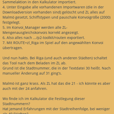
Sammelaktion in den Kalkulator importiert.
4. Unter Eingabe alle vorhandenen Importwaren (die in der
Downloadversion vorhanden sind) gelöscht und ZL alles auf
Malmö gesetzt, Schiffstypen und pauschale Konvoigröße (2000)
festgelegt.
5. Im Konvoi_Manager werden alle ZL-
Mengenausgleichskonvois korrekt angezeigt.
6. Also alles nach .../p2-toolkit/routen exportiert.
7. Mit ROUTE=zl_Riga im Spiel auf den angewählten Konvoi
übertragen.
Und nun hakts. Bei Riga (und auch anderen Städten) schaltet
das Tool nach dem Beladen im ZL ab.
Grund ist die Stadtnummer, die in der Textdatei 30 heißt. Nach
manueller Änderung auf 31 ging's.
Malmö ist ganz krass. Als ZL hat das die 21 - ich könnte es aber
auch mit der 24 anfahren.
Wo finde ich im Kalkulator die Festlegung dieser
Stadtnummern?
Hat jemand Erfahrungen mit der Stadtreihenfolge, bei weniger
als 40 Städten?