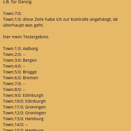
z.B. für Danzig
Town;7;0;
Town;1;0; diese Zeile habe ich zur Kontrolle angehängt, ob
überhaupt was geht.
hier mein Testergebnis
Town;1;0; Aalborg
Town;2;0; --
Town;3;0; Bergen
Town;4;0; --
Town;5;0; Brügge
Town;6;0; Bremen
Town;7;0; --
Town;8;0; --
Town;9;0; Edinburgh
Town;10;0; Edinburgh
Town;11;0; Groningen
Town;12;0; Groningen
Town;13;0; Hamburg
Town;14;0; --
Town;15;0; Hamburg