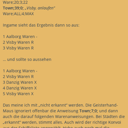
Ware;20;3;22
Town;39;0;
„Visby, anlaufen“
Ware;ALL;4;MAX
Ingame sieht das Ergebnis dann so aus:
1 Aalborg Waren -
2 Visby Waren R
3 Visby Waren R
… und sollte so aussehen
1 Aalborg Waren -
2 Visby Waren R
3 Danzig Waren X
4 Danzig Waren X
5 Visby Waren X
Das meine ich mit „nicht erkannt“ werden. Die Geisterhand-
Maus ignoriert offenbar die Anweisung
Town;7;0;
und dann
auch die darauf folgenden Warenanweisungen. Bei Städten die
„erkannt“ werden, stimmt alles. Auch wird der richtige Konvoi
aus der Schiffsliste angewählt. Habe auch noch mal die