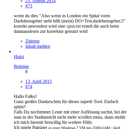
25. August 2014
#73
wenn du dies "Also wenn in London ein Spital vorm
Darlehensgeber steht hilft (meist) DO=Test.darlehensgeber,5"
korrekt anwendest wird eine cpos.txt erstelt die auch beim
datanauslesen zur korrektur genutzt wird
Zitieren
Inhalt melden
Hutzi
Beiträge
8
13. April 2015
#74
Hallo Falko!
Ganz großes Dankeschön für dieses superb Tool. Einfach
spitze!
Falls Du nochimmer Leute mit einer Auflösung suchst, bei der
man in der Stadtansicht nicht mehr scrollen muss, dann melde
ich mich hiermit freiwillig für weitere Hilfe.
Ich spiele Patrizier
in einer Windows 7 VM
mit 2560x1440 - läuft