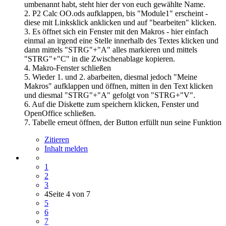
umbenannt habt, steht hier der von euch gewählte Name.
2. P2 Calc OO.ods aufklappen, bis "Module1" erscheint -
diese mit Linksklick anklicken und auf "bearbeiten" klicken.
3. Es öffnet sich ein Fenster mit den Makros - hier einfach
einmal an irgend eine Stelle innerhalb des Textes klicken und
dann mittels "STRG"+"A" alles markieren und mittels
"STRG"+"C" in die Zwischenablage kopieren.
4. Makro-Fenster schließen
5. Wieder 1. und 2. abarbeiten, diesmal jedoch "Meine
Makros" aufklappen und öffnen, mitten in den Text klicken
und diesmal "STRG"+"A" gefolgt von "STRG+"V".
6. Auf die Diskette zum speichern klicken, Fenster und
OpenOffice schließen.
7. Tabelle erneut öffnen, der Button erfüllt nun seine Funktion
Zitieren
Inhalt melden
1
2
3
4
Seite 4 von 7
5
6
7