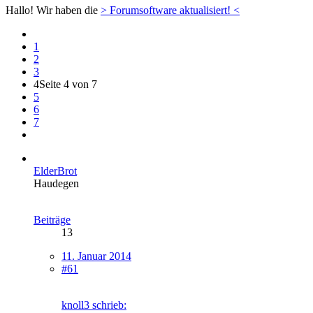
Hallo! Wir haben die
> Forumsoftware aktualisiert! <
1
2
3
4
Seite 4 von 7
5
6
7
ElderBrot
Haudegen
Beiträge
13
11. Januar 2014
#61
knoll3 schrieb: