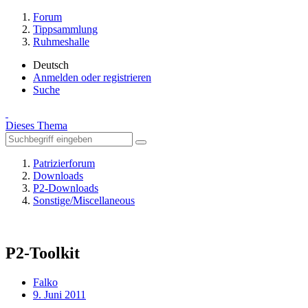
Forum
Tippsammlung
Ruhmeshalle
Deutsch
Anmelden oder registrieren
Suche
Dieses Thema
Patrizierforum
Downloads
P2-Downloads
Sonstige/Miscellaneous
P2-Toolkit
Falko
9. Juni 2011