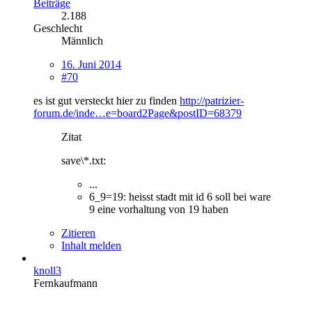
Beiträge
2.188
Geschlecht
Männlich
16. Juni 2014
#70
es ist gut versteckt hier zu finden
http://patrizier-
forum.de/inde…e=board2Page&postID=68379
Zitat
save\*.txt:
...
6_9=19: heisst stadt mit id 6 soll bei ware
9 eine vorhaltung von 19 haben
Zitieren
Inhalt melden
knoll3
Fernkaufmann