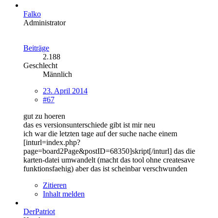
Falko
Administrator
Beiträge
2.188
Geschlecht
Männlich
23. April 2014
#67
gut zu hoeren
das es versionsunterschiede gibt ist mir neu
ich war die letzten tage auf der suche nache einem
[inturl=index.php?
page=board2Page&postID=68350]skript[/inturl] das die
karten-datei umwandelt (macht das tool ohne createsave
funktionsfaehig) aber das ist scheinbar verschwunden
Zitieren
Inhalt melden
DerPatriot