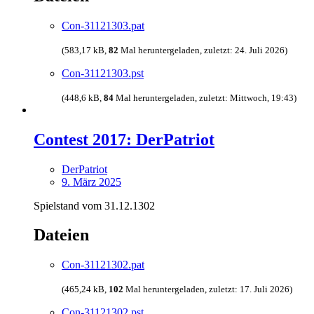
Con-31121303.pat
(583,17 kB,
82
Mal heruntergeladen, zuletzt:
24. Juli 2026
)
Con-31121303.pst
(448,6 kB,
84
Mal heruntergeladen, zuletzt:
Mittwoch, 19:43
)
Contest 2017: DerPatriot
DerPatriot
9. März 2025
Spielstand vom 31.12.1302
Dateien
Con-31121302.pat
(465,24 kB,
102
Mal heruntergeladen, zuletzt:
17. Juli 2026
)
Con-31121302.pst