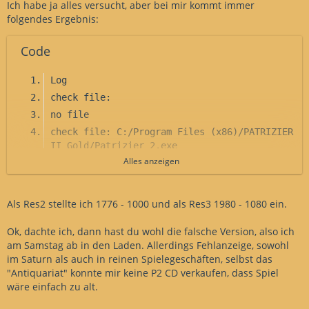
Ich habe ja alles versucht, aber bei mir kommt immer
folgendes Ergebnis:
Code
Log
check file: 
no file
check file: C:/Program Files (x86)/PATRIZIER 
II Gold/Patrizier 2.exe
Alles anzeigen
search... 
test1.0 =>0 C744244C20030000C744245058020000
EB2A3C017512C744244C 
Als Res2 stellte ich 1776 - 1000 und als Res3 1980 - 1080 ein.
test1.1 =>0 C744241820030000C744241C58020000
EB2C83FE017512C7442418 
Ok, dachte ich, dann hast du wohl die falsche Version, also ich
test1.2 =>0 C744243C20030000C744244058020000
am Samstag ab in den Laden. Allerdings Fehlanzeige, sowohl
EB22C744243C 
im Saturn als auch in reinen Spielegeschäften, selbst das
"Antiquariat" konnte mir keine P2 CD verkaufen, dass Spiel
test1.3 =>0 C744244820030000C744244C58020000
wäre einfach zu alt.
EB2B83F8017512C7442448 
test1.4 =>0 C744242420030000C744242858020000