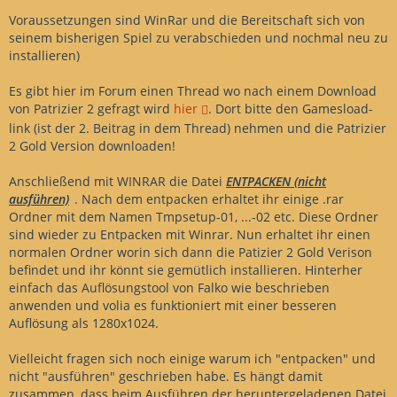
Voraussetzungen sind WinRar und die Bereitschaft sich von
seinem bisherigen Spiel zu verabschieden und nochmal neu zu
installieren)
Es gibt hier im Forum einen Thread wo nach einem Download
von Patrizier 2 gefragt wird
hier
. Dort bitte den Gamesload-
link (ist der 2. Beitrag in dem Thread) nehmen und die Patrizier
2 Gold Version downloaden!
Anschließend mit WINRAR die Datei
ENTPACKEN (nicht
ausführen)
. Nach dem entpacken erhaltet ihr einige .rar
Ordner mit dem Namen Tmpsetup-01, ...-02 etc. Diese Ordner
sind wieder zu Entpacken mit Winrar. Nun erhaltet ihr einen
normalen Ordner worin sich dann die Patizier 2 Gold Verison
befindet und ihr könnt sie gemütlich installieren. Hinterher
einfach das Auflösungstool von Falko wie beschrieben
anwenden und volia es funktioniert mit einer besseren
Auflösung als 1280x1024.
Vielleicht fragen sich noch einige warum ich "entpacken" und
nicht "ausführen" geschrieben habe. Es hängt damit
zusammen, dass beim Ausführen der heruntergeladenen Datei