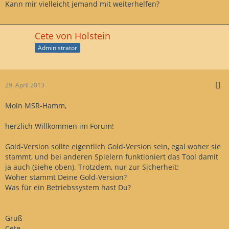
Kann mir vielleicht jemand mit weiterhelfen?
EB2C83F8017512C7442424 
test2.0 =>0 E8FBB008008B0DA4B06C00E89076FDFF
A180B26D003D200300000F84620100003D
Cete von Holstein
test2.1 =>0 9090909090909090909090A180B26D00
Administrator
83EC1C3D20030000535556578BF1743C3D
check : 0  [0=fail, 1=ok]
29. April 2013
Moin MSR-Hamm,
herzlich Willkommen im Forum!
Gold-Version sollte eigentlich Gold-Version sein, egal woher sie
stammt, und bei anderen Spielern funktioniert das Tool damit
ja auch (siehe oben). Trotzdem, nur zur Sicherheit:
Woher stammt Deine Gold-Version?
Was für ein Betriebssystem hast Du?
Gruß
Cete