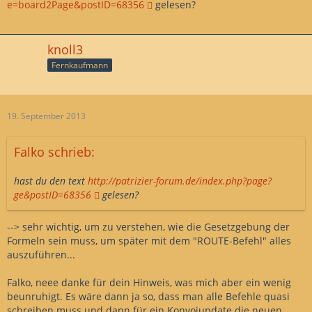
e=board2Page&postID=68356
gelesen?
knoll3
Fernkaufmann
19. September 2013
Falko schrieb:
hast du den text
http://patrizier-forum.de/index.php?page?
ge&postID=68356
gelesen?
--> sehr wichtig, um zu verstehen, wie die Gesetzgebung der
Formeln sein muss, um später mit dem "ROUTE-Befehl" alles
auszuführen...
Falko, neee danke für dein Hinweis, was mich aber ein wenig
beunruhigt. Es wäre dann ja so, dass man alle Befehle quasi
schreiben muss und dann für ein Konvoiupdate die neuen