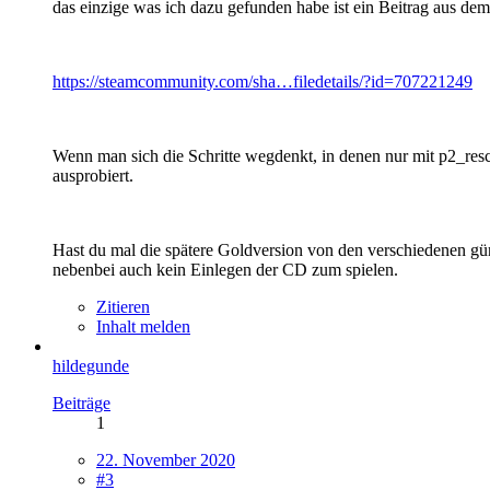
das einzige was ich dazu gefunden habe ist ein Beitrag aus 
https://steamcommunity.com/sha…filedetails/?id=707221249
Wenn man sich die Schritte wegdenkt, in denen nur mit p2_resc
ausprobiert.
Hast du mal die spätere Goldversion von den verschiedenen gün
nebenbei auch kein Einlegen der CD zum spielen.
Zitieren
Inhalt melden
hildegunde
Beiträge
1
22. November 2020
#3