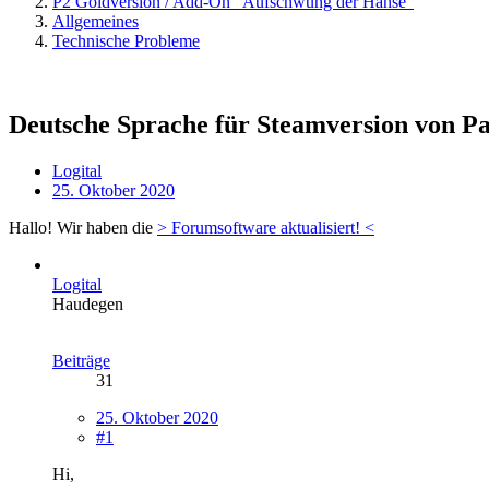
P2 Goldversion / Add-On "Aufschwung der Hanse"
Allgemeines
Technische Probleme
Deutsche Sprache für Steamversion von Pa
Logital
25. Oktober 2020
Hallo! Wir haben die
> Forumsoftware aktualisiert! <
Logital
Haudegen
Beiträge
31
25. Oktober 2020
#1
Hi,