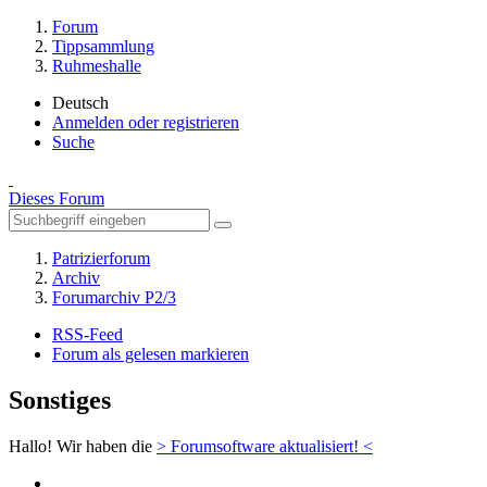
Forum
Tippsammlung
Ruhmeshalle
Deutsch
Anmelden oder registrieren
Suche
Dieses Forum
Patrizierforum
Archiv
Forumarchiv P2/3
RSS-Feed
Forum als gelesen markieren
Sonstiges
Hallo! Wir haben die
> Forumsoftware aktualisiert! <