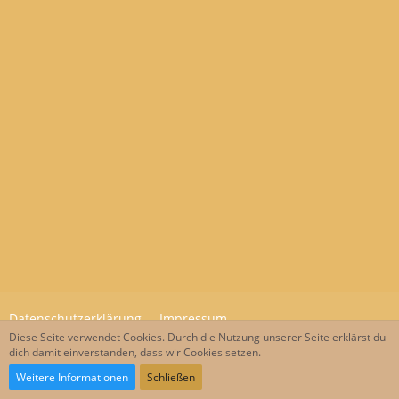
Datenschutzerklärung
Impressum
Diese Seite verwendet Cookies. Durch die Nutzung unserer Seite erklärst du
dich damit einverstanden, dass wir Cookies setzen.
Community-Software:
WoltLab Suite™
Weitere Informationen
Schließen