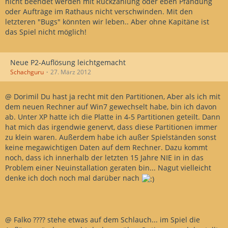
nicht beendet werden mit Rückzahlung oder eben Pfändung
oder Aufträge im Rathaus nicht verschwinden. Mit den
letzteren "Bugs" könnten wir leben.. Aber ohne Kapitäne ist
das Spiel nicht möglich!
Neue P2-Auflösung leichtgemacht
Schachguru
27. März 2012
@ Dorimil Du hast ja recht mit den Partitionen, Aber als ich mit
dem neuen Rechner auf Win7 gewechselt habe, bin ich davon
ab. Unter XP hatte ich die Platte in 4-5 Partitionen geteilt. Dann
hat mich das irgendwie genervt, dass diese Partitionen immer
zu klein waren. Außerdem habe ich außer Spielständen sonst
keine megawichtigen Daten auf dem Rechner. Dazu kommt
noch, dass ich innerhalb der letzten 15 Jahre NIE in in das
Problem einer Neuinstallation geraten bin... Nagut vielleicht
denke ich doch noch mal darüber nach
@ Falko ???? stehe etwas auf dem Schlauch... im Spiel die