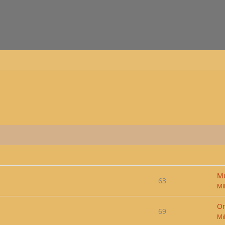
Mu
63
Mi
On
69
Mi