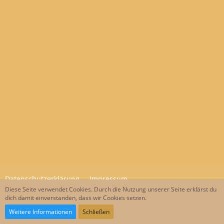
Datenschutzerklärung
Impressum
Diese Seite verwendet Cookies. Durch die Nutzung unserer Seite erklärst du
dich damit einverstanden, dass wir Cookies setzen.
Community-Software:
WoltLab Suite™
Weitere Informationen
Schließen