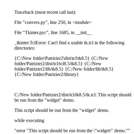
Traceback (most recent call last):
File "convres.py", line 250, in <module>
File "Tkinter.pyc", line 1685, in __init__
_tkinter.TclError: Can't find a usable tk.tcl in the following
directories:
{C:\New folder\Patrizier2\dist\tcl\tk8.5} {C:/New
folder/Patrizier2/dist/tcl/tcl8.5/tk8.5} {C:/New
folder/Patrizier2/lib/tk8.5} {C:/New folder/lib/tk8.5}
{C:/New folder/Patrizier2/library}
C:/New folder/Patrizier2/dist/tcl/tk8.5/tk.tcl: This script should
be run from the "widget" demo.
This script should be run from the "widget" demo.
while executing
"error "This script should be run from the \"widget\" demo.""