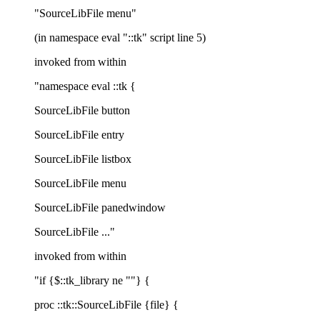
"SourceLibFile menu"
(in namespace eval "::tk" script line 5)
invoked from within
"namespace eval ::tk {
SourceLibFile button
SourceLibFile entry
SourceLibFile listbox
SourceLibFile menu
SourceLibFile panedwindow
SourceLibFile ..."
invoked from within
"if {$::tk_library ne ""} {
proc ::tk::SourceLibFile {file} {