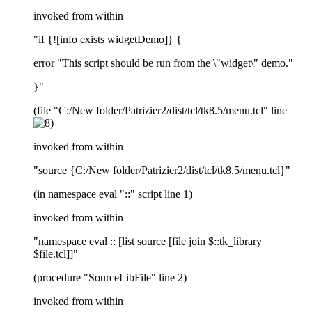
invoked from within
"if {![info exists widgetDemo]} {
error "This script should be run from the \"widget\" demo."
}"
(file "C:/New folder/Patrizier2/dist/tcl/tk8.5/menu.tcl" line
invoked from within
"source {C:/New folder/Patrizier2/dist/tcl/tk8.5/menu.tcl}"
(in namespace eval "::" script line 1)
invoked from within
"namespace eval :: [list source [file join $::tk_library
$file.tcl]]"
(procedure "SourceLibFile" line 2)
invoked from within