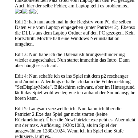
funktionierenden Pat2 Gold vom Laptop auf den PC gezogen.
Auch hier der selbe Fehler, am Laptop geht es problemlos...
Edit 2: hab nun auch mal in der Registry vom PC die selben
Daten wie vom Laptop eingegeben (unter Patrizier 2). Ebenso
die DLL's aus dem Laptop Ordner auf den PC gezogen. Kein
Fortschritt. Möchte halt eine Windows Neuinstallation
umgehen.
Edit 3: Nun habe ich die Datenausführungsverhinderung
wieder ausgeschaltet. Nun startet immerhin das Intro. Dann
aber hängt es sich auf.
Edit 4: Nun schaffe ich es ins Spiel mit dem p2 reschanger
und /nointro. Allerdings erhalte ich dann die Fehlermeldung
"SetDisplayMode". Bildschirm schwarz, aber im Hintergrund
läuft das Spiel wohl weiter, wie ich anhand der Soundausgabe
hören kann.
Edit 5: Langsam verzweifle ich. Nun kann ich über die
Patrizier 2.Exe das Spiel gar nicht starten (keine
Rückmeldung). Über die NewPatrizier.exe geht es. Aber nicht
mit der max. Auflösung 1920x1080, als im Spiel der
ausgewählten 1280x1024. Wenn ich im Spiel eine Stufe
reduziere, läuft es...