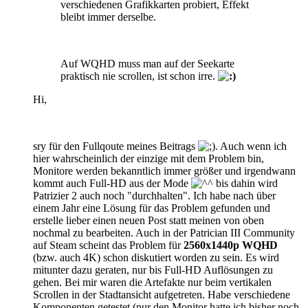
verschiedenen Grafikkarten probiert, Effekt
bleibt immer derselbe.
Auf WQHD muss man auf der Seekarte
praktisch nie scrollen, ist schon irre.
Hi,
sry für den Fullqoute meines Beitrags
. Auch wenn ich
hier wahrscheinlich der einzige mit dem Problem bin,
Monitore werden bekanntlich immer größer und irgendwann
kommt auch Full-HD aus der Mode
bis dahin wird
Patrizier 2 auch noch "durchhalten". Ich habe nach über
einem Jahr eine Lösung für das Problem gefunden und
erstelle lieber einen neuen Post statt meinen von oben
nochmal zu bearbeiten. Auch in der Patrician III Community
auf Steam scheint das Problem für
2560x1440p
WQHD
(bzw. auch 4K) schon diskutiert worden zu sein. Es wird
mitunter dazu geraten, nur bis Full-HD Auflösungen zu
gehen. Bei mir waren die Artefakte nur beim vertikalen
Scrollen in der Stadtansicht aufgetreten. Habe verschiedene
Komponenten getestet (nur den Monitor hatte ich bisher noch