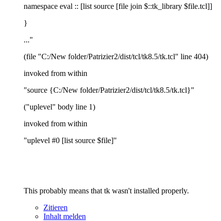
namespace eval :: [list source [file join $::tk_library $file.tcl]]
}
..."
(file "C:/New folder/Patrizier2/dist/tcl/tk8.5/tk.tcl" line 404)
invoked from within
"source {C:/New folder/Patrizier2/dist/tcl/tk8.5/tk.tcl}"
("uplevel" body line 1)
invoked from within
"uplevel #0 [list source $file]"
This probably means that tk wasn't installed properly.
Zitieren
Inhalt melden