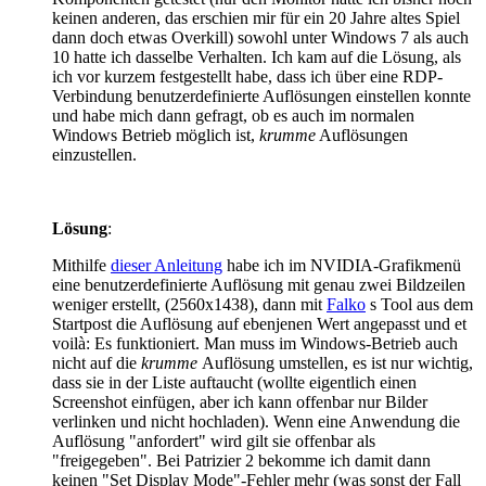
keinen anderen, das erschien mir für ein 20 Jahre altes Spiel
dann doch etwas Overkill) sowohl unter Windows 7 als auch
10 hatte ich dasselbe Verhalten. Ich kam auf die Lösung, als
ich vor kurzem festgestellt habe, dass ich über eine RDP-
Verbindung benutzerdefinierte Auflösungen einstellen konnte
und habe mich dann gefragt, ob es auch im normalen
Windows Betrieb möglich ist,
krumme
Auflösungen
einzustellen.
Lösung
:
Mithilfe
dieser Anleitung
habe ich im NVIDIA-Grafikmenü
eine benutzerdefinierte Auflösung mit genau zwei Bildzeilen
weniger erstellt, (2560x1438), dann mit
Falko
s Tool aus dem
Startpost die Auflösung auf ebenjenen Wert angepasst und et
voilà: Es funktioniert. Man muss im Windows-Betrieb auch
nicht auf die
krumme
Auflösung umstellen, es ist nur wichtig,
dass sie in der Liste auftaucht (wollte eigentlich einen
Screenshot einfügen, aber ich kann offenbar nur Bilder
verlinken und nicht hochladen). Wenn eine Anwendung die
Auflösung "anfordert" wird gilt sie offenbar als
"freigegeben". Bei Patrizier 2 bekomme ich damit dann
keinen "Set Display Mode"-Fehler mehr (was sonst der Fall