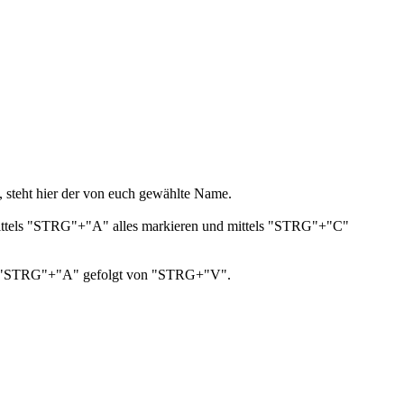
, steht hier der von euch gewählte Name.
nn mittels "STRG"+"A" alles markieren und mittels "STRG"+"C"
smal "STRG"+"A" gefolgt von "STRG+"V".