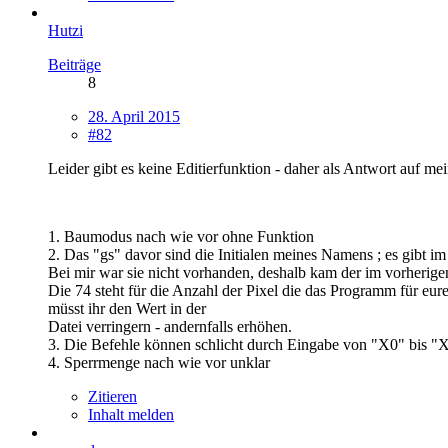
Hutzi
Beiträge
8
28. April 2015
#82
Leider gibt es keine Editierfunktion - daher als Antwort auf me
1. Baumodus nach wie vor ohne Funktion
2. Das "gs" davor sind die Initialen meines Namens ; es gibt i
Bei mir war sie nicht vorhanden, deshalb kam der im vorherigen
Die 74 steht für die Anzahl der Pixel die das Programm für e
müsst ihr den Wert in der
Datei verringern - andernfalls erhöhen.
3. Die Befehle können schlicht durch Eingabe von "X0" bis "
4. Sperrmenge nach wie vor unklar
Zitieren
Inhalt melden