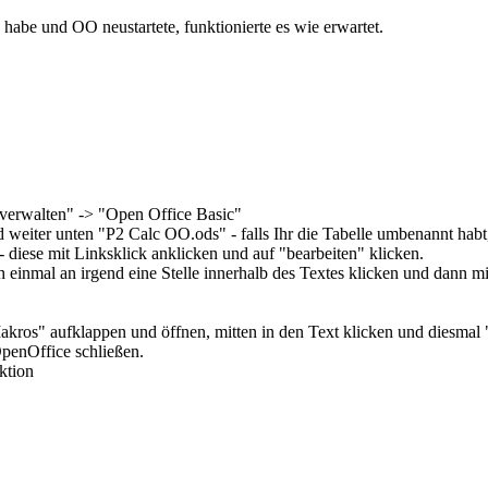
be und OO neustartete, funktionierte es wie erwartet.
 verwalten" -> "Open Office Basic"
weiter unten "P2 Calc OO.ods" - falls Ihr die Tabelle umbenannt habt
 diese mit Linksklick anklicken und auf "bearbeiten" klicken.
fach einmal an irgend eine Stelle innerhalb des Textes klicken und da
 Makros" aufklappen und öffnen, mitten in den Text klicken und die
OpenOffice schließen.
ktion