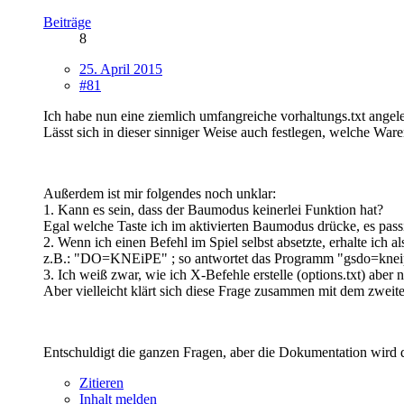
Beiträge
8
25. April 2015
#81
Ich habe nun eine ziemlich umfangreiche vorhaltungs.txt angele
Lässt sich in dieser sinniger Weise auch festlegen, welche W
Außerdem ist mir folgendes noch unklar:
1. Kann es sein, dass der Baumodus keinerlei Funktion hat?
Egal welche Taste ich im aktivierten Baumodus drücke, es passi
2. Wenn ich einen Befehl im Spiel selbst absetzte, erhalte ich 
z.B.: "DO=KNEiPE" ; so antwortet das Programm "gsdo=kneip
3. Ich weiß zwar, wie ich X-Befehle erstelle (options.txt) aber 
Aber vielleicht klärt sich diese Frage zusammen mit dem zweit
Entschuldigt die ganzen Fragen, aber die Dokumentation wird d
Zitieren
Inhalt melden