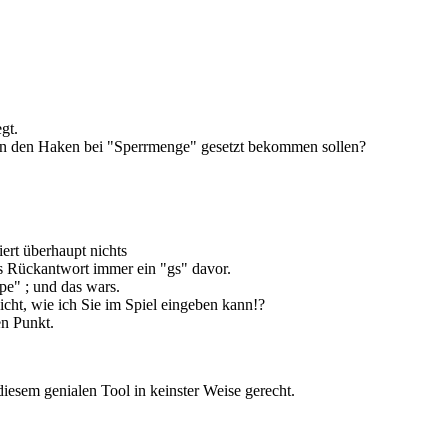
gt.
aren den Haken bei "Sperrmenge" gesetzt bekommen sollen?
ert überhaupt nichts
als Rückantwort immer ein "gs" davor.
e" ; und das wars.
nicht, wie ich Sie im Spiel eingeben kann!?
en Punkt.
iesem genialen Tool in keinster Weise gerecht.