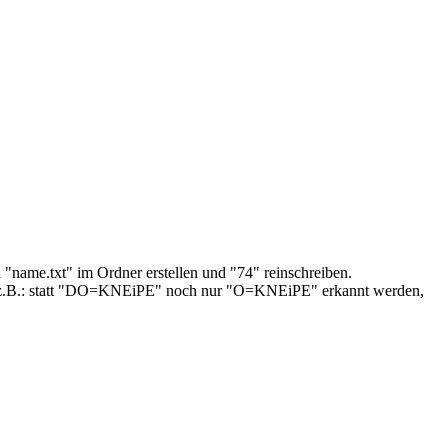
 "name.txt" im Ordner erstellen und "74" reinschreiben.
rden, z.B.: statt "DO=KNEiPE" noch nur "O=KNEiPE" erkannt werden,