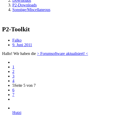
Downloads
P2-Downloads
Sonstige/Miscellaneous
P2-Toolkit
Falko
9. Juni 2011
Hallo! Wir haben die
> Forumsoftware aktualisiert! <
1
2
3
4
5
Seite 5 von 7
6
7
Hutzi