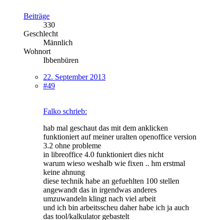
Beiträge
330
Geschlecht
Männlich
Wohnort
Ibbenbüren
22. September 2013
#49
Falko schrieb:
hab mal geschaut das mit dem anklicken
funktioniert auf meiner uralten openoffice version
3.2 ohne probleme
in libreoffice 4.0 funktioniert dies nicht
warum wieso weshalb wie fixen .. hm erstmal
keine ahnung
diese technik habe an gefuehlten 100 stellen
angewandt das in irgendwas anderes
umzuwandeln klingt nach viel arbeit
und ich bin arbeitsscheu daher habe ich ja auch
das tool/kalkulator gebastelt