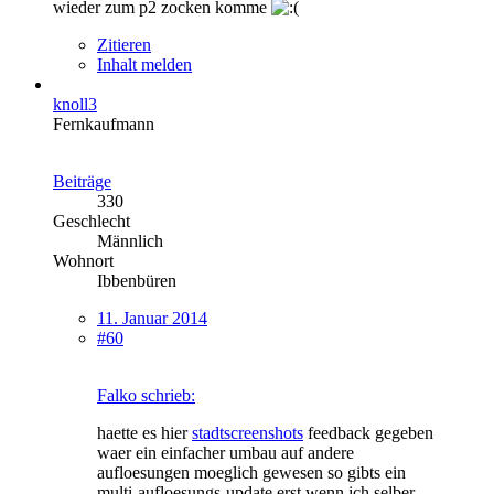
wieder zum p2 zocken komme
Zitieren
Inhalt melden
knoll3
Fernkaufmann
Beiträge
330
Geschlecht
Männlich
Wohnort
Ibbenbüren
11. Januar 2014
#60
Falko schrieb:
haette es hier
stadtscreenshots
feedback gegeben
waer ein einfacher umbau auf andere
aufloesungen moeglich gewesen so gibts ein
multi-aufloesungs-update erst wenn ich selber