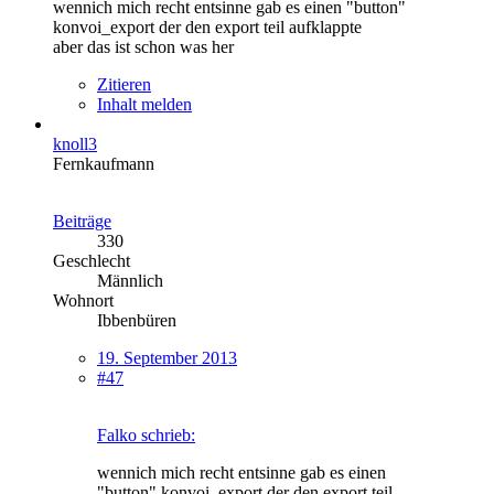
wennich mich recht entsinne gab es einen "button"
konvoi_export der den export teil aufklappte
aber das ist schon was her
Zitieren
Inhalt melden
knoll3
Fernkaufmann
Beiträge
330
Geschlecht
Männlich
Wohnort
Ibbenbüren
19. September 2013
#47
Falko schrieb:
wennich mich recht entsinne gab es einen
"button" konvoi_export der den export teil