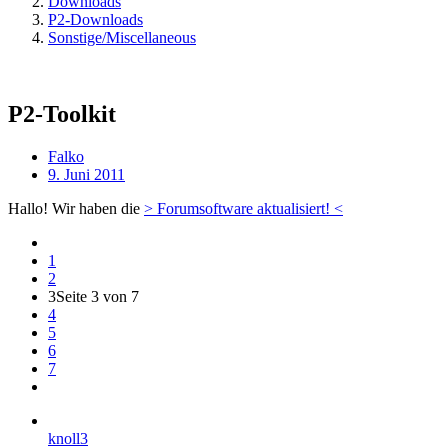
Downloads
P2-Downloads
Sonstige/Miscellaneous
P2-Toolkit
Falko
9. Juni 2011
Hallo! Wir haben die
> Forumsoftware aktualisiert! <
1
2
3
Seite 3 von 7
4
5
6
7
knoll3