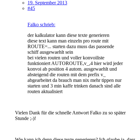
19. September 2013
#45
Falko schrieb:
der kalkulator kann diese texte generieren
diese text kann man einzeln pro route mit
ROUTE=... starten dazu muss das passende
schiff ausgewaehlt sein
bei vielen routen und voller konvoiliste
funktioniert AUTOROUTE,v_,4 hier wird jeder
konvoi ab position 4 autom. ausgewaehlt und
absteigend die routen mit dem prefix v_
abgearbeitet da brauch man nix mehr tippen nur
starten und 3 min kaffe trinken danach sind alle
routen aktualisiert
Vielen Dank für die schnelle Antwort Falko zu so später
Stunde ;-)!
Wie kann ich denn diese texte generieren? Ich glaube ja, dass