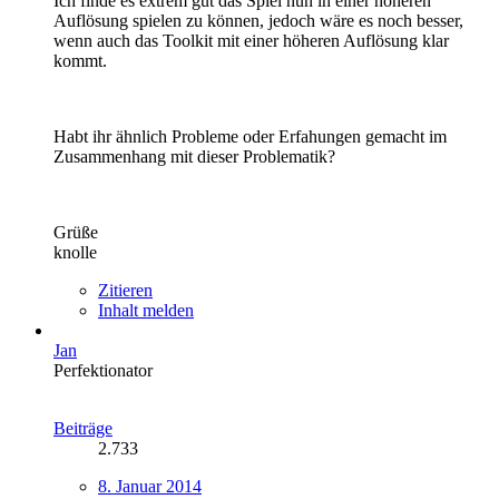
Ich finde es extrem gut das Spiel nun in einer höheren
Auflösung spielen zu können, jedoch wäre es noch besser,
wenn auch das Toolkit mit einer höheren Auflösung klar
kommt.
Habt ihr ähnlich Probleme oder Erfahungen gemacht im
Zusammenhang mit dieser Problematik?
Grüße
knolle
Zitieren
Inhalt melden
Jan
Perfektionator
Beiträge
2.733
8. Januar 2014