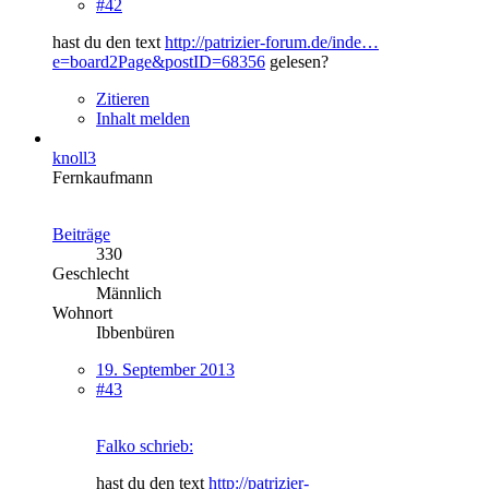
#42
hast du den text
http://patrizier-forum.de/inde…
e=board2Page&postID=68356
gelesen?
Zitieren
Inhalt melden
knoll3
Fernkaufmann
Beiträge
330
Geschlecht
Männlich
Wohnort
Ibbenbüren
19. September 2013
#43
Falko schrieb:
hast du den text
http://patrizier-