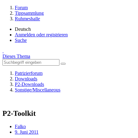
Forum
Tippsammlung
Ruhmeshalle
Deutsch
Anmelden oder registrieren
Suche
Dieses Thema
Patrizierforum
Downloads
P2-Downloads
Sonstige/Miscellaneous
P2-Toolkit
Falko
9. Juni 2011