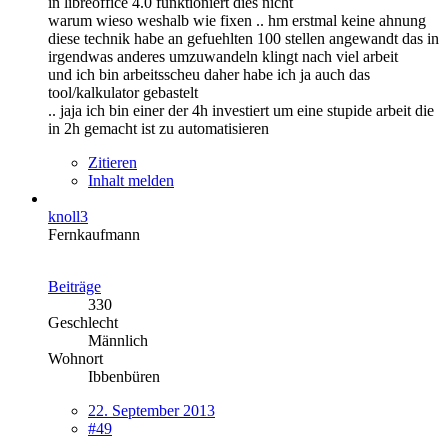
in libreoffice 4.0 funktioniert dies nicht
warum wieso weshalb wie fixen .. hm erstmal keine ahnung
diese technik habe an gefuehlten 100 stellen angewandt das in
irgendwas anderes umzuwandeln klingt nach viel arbeit
und ich bin arbeitsscheu daher habe ich ja auch das
tool/kalkulator gebastelt
.. jaja ich bin einer der 4h investiert um eine stupide arbeit die
in 2h gemacht ist zu automatisieren
Zitieren
Inhalt melden
knoll3
Fernkaufmann
Beiträge
330
Geschlecht
Männlich
Wohnort
Ibbenbüren
22. September 2013
#49