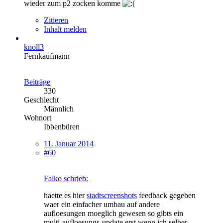
wieder zum p2 zocken komme
Zitieren
Inhalt melden
knoll3
Fernkaufmann
Beiträge
330
Geschlecht
Männlich
Wohnort
Ibbenbüren
11. Januar 2014
#60
Falko schrieb:
haette es hier
stadtscreenshots
feedback gegeben
waer ein einfacher umbau auf andere
aufloesungen moeglich gewesen so gibts ein
multi-aufloesungs-update erst wenn ich selber