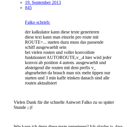
19. September 2013
#45
Falko schrieb:
der kalkulator kann diese texte generieren
diese text kann man einzeln pro route mit
ROUTE=... starten dazu muss das passende
schiff ausgewaehlt sein
bei vielen routen und voller konvoiliste
funktioniert AUTOROUTE,v_,4 hier wird jeder
konvoi ab position 4 autom. ausgewaehlt und
absteigend die routen mit dem prefix v_
abgearbeitet da brauch man nix mehr tippen nur
starten und 3 min kaffe trinken danach sind alle
routen aktualisiert
Vielen Dank für die schnelle Antwort Falko zu so später
Stunde ;-)!
Wie kann ich denn diese texte generieren? Ich glaube ja, dass