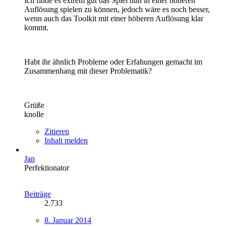
Ich finde es extrem gut das Spiel nun in einer höheren
Auflösung spielen zu können, jedoch wäre es noch besser,
wenn auch das Toolkit mit einer höheren Auflösung klar
kommt.
Habt ihr ähnlich Probleme oder Erfahungen gemacht im
Zusammenhang mit dieser Problematik?
Grüße
knolle
Zitieren
Inhalt melden
Jan
Perfektionator
Beiträge
2.733
8. Januar 2014