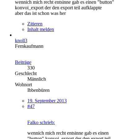
wennich mich recht entsinne gab es einen "button"
konvoi_export der den export teil aufklappte
aber das ist schon was her
Zitieren
Inhalt melden
knoll3
Fernkaufmann
Beiträge
330
Geschlecht
Männlich
Wohnort
Ibbenbüren
19. September 2013
#47
Falko schrieb:
wennich mich recht entsinne gab es einen
"button" konvoi_export der den export teil