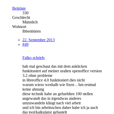
Beiträge
330
Geschlecht
Männlich
Wohnort
Ibbenbüren
22. September 2013
#49
Falko schrieb:
hab mal geschaut das mit dem anklicken
funktioniert auf meiner uralten openoffice version
3.2 ohne probleme
in libreoffice 4.0 funktioniert dies nicht
warum wieso weshalb wie fixen .. hm erstmal
keine ahnung
diese technik habe an gefuehlten 100 stellen
angewandt das in irgendwas anderes
umzuwandeln klingt nach viel arbeit
und ich bin arbeitsscheu daher habe ich ja auch
das tool/kalkulator gebastelt