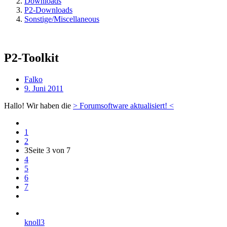
Downloads
P2-Downloads
Sonstige/Miscellaneous
P2-Toolkit
Falko
9. Juni 2011
Hallo! Wir haben die
> Forumsoftware aktualisiert! <
1
2
3
Seite 3 von 7
4
5
6
7
knoll3