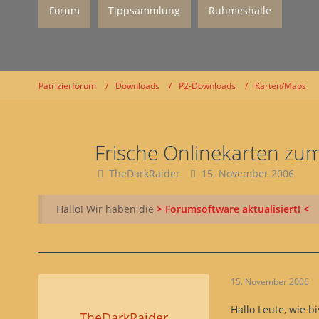
Forum
Tippsammlung
Ruhmeshalle
Patrizierforum
Downloads
P2-Downloads
Karten/Maps
Frische Onlinekarten zu
TheDarkRaider
15. November 2006
Hallo! Wir haben die
> Forumsoftware aktualisiert! <
15. November 2006
Hallo Leute, wie 
TheDarkRaider