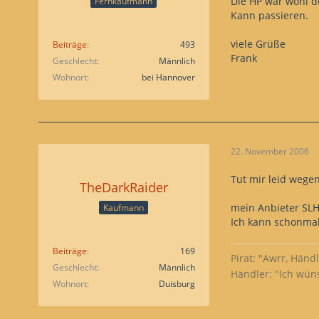
Die HP war wohl 
Fernkaufmann
Kann passieren.
viele Grüße
Beiträge
493
Frank
Geschlecht
Männlich
Wohnort
bei Hannover
22. November 2006
Tut mir leid wegen
TheDarkRaider
mein Anbieter SLH
Kaufmann
Ich kann schonmal
Beiträge
169
Pirat: "Awrr, Händ
Geschlecht
Männlich
Händler: "Ich wün
Wohnort
Duisburg