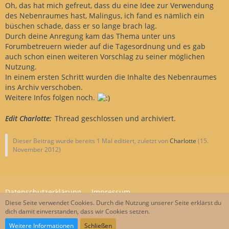
Oh, das hat mich gefreut, dass du eine Idee zur Verwendung
des Nebenraumes hast, Malingus, ich fand es nämlich ein
büschen schade, dass er so lange brach lag.
Durch deine Anregung kam das Thema unter uns
Forumbetreuern wieder auf die Tagesordnung und es gab
auch schon einen weiteren Vorschlag zu seiner möglichen
Nutzung.
In einem ersten Schritt wurden die Inhalte des Nebenraumes
ins Archiv verschoben.
Weitere Infos folgen noch.
Edit Charlotte:
Thread geschlossen und archiviert.
Dieser Beitrag wurde bereits 1 Mal editiert, zuletzt von
Charlotte
(
15.
November 2012
)
Datenschutzerklärung
Impressum
Diese Seite verwendet Cookies. Durch die Nutzung unserer Seite erklärst du
dich damit einverstanden, dass wir Cookies setzen.
Community-Software:
WoltLab Suite™
Weitere Informationen
Schließen